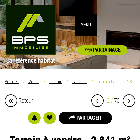
MENU
PARRAINAGE
Accueil
Vente
Terrain
Lantillac
Terrain Lantillac 2841 m2
Retour
2 /
70
PARTAGER