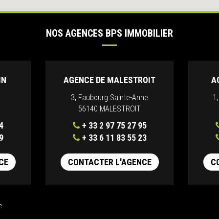
NOS AGENCES BPS IMMOBILIER
IN
AGENCE DE MALESTROIT
A
3, Faubourg Sainte-Anne
1
56140 MALESTROIT
4
+ 33 2 97 75 27 95
9
+ 33 6 11 83 55 23
CE
CONTACTER L'AGENCE
C
e