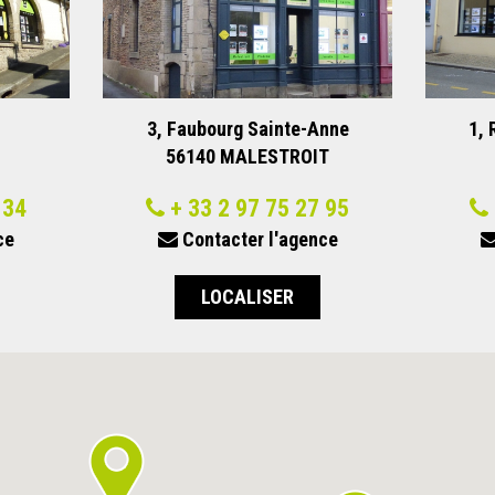
3, Faubourg Sainte-Anne
1, 
56140
MALESTROIT
 34
+ 33 2 97 75 27 95
ce
Contacter l'agence
LOCALISER